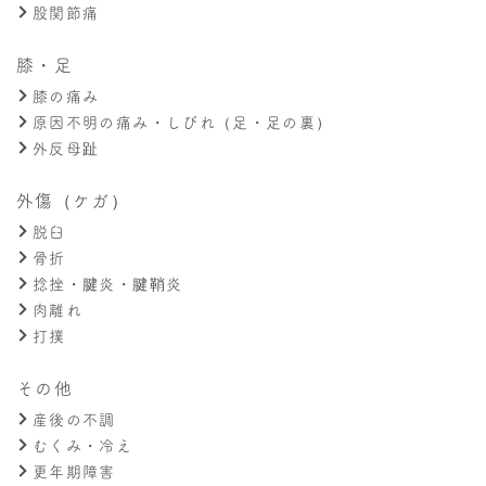
股関節痛
膝・足
膝の痛み
原因不明の痛み・しびれ（足・足の裏）
外反母趾
外傷（ケガ）
脱臼
骨折
捻挫・腱炎・腱鞘炎
肉離れ
打撲
その他
産後の不調
むくみ・冷え
更年期障害