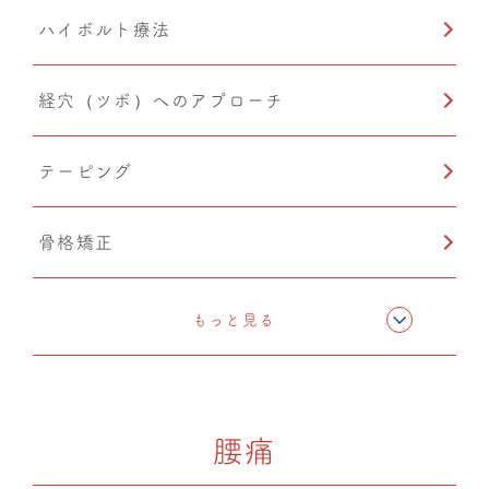
ハイボルト療法
経穴（ツボ）へのアプローチ
テーピング
骨格矯正
CMC筋膜ストレッチ（リリース）
もっと見る
ドレナージュ(EHD・DPL)
腰痛
カッピング