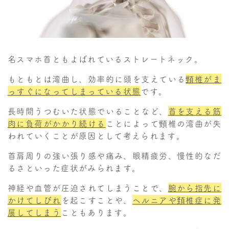
名スマホ首ともよばれているストレートネック。
もともとは湾曲し、効率的に頭を支えている
頸椎がま
っすぐになってしまっている状態
です。
長時間うつむいた状態でいることなど、
首を支える筋
肉に負荷がかかり続ける
ことによって頸椎の湾曲が失
われていくことが原因として考えられます。
首肩周りの強い張り感や痛み、眼精疲労、慢性的なだ
るさといった症状がみられます。
神経や血管が圧迫されてしまうことで、
腕から指先に
かけてしびれ
を起こすことや、
ヘルニアや頚椎症に発
展してしまう
こともあります。