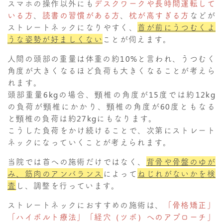
スマホの操作以外にも
デスクワークや長時間運転して
いる方
、
読書の習慣がある方
、
枕が高すぎる方
などが
ストレートネックになりやすく、
首が前にうつむくよ
うな姿勢が好ましくない
ことが伺えます。
人間の頭部の重量は体重の約10%と言われ、うつむく
角度が大きくなるほど負荷も大きくなることが考えら
れます。
頭部重量6kgの場合、頸椎の角度が15度では約12kg
の負荷が頸椎にかかり、頸椎の角度が60度ともなる
と頸椎の負荷は約27kgにもなります。
こうした負荷をかけ続けることで、次第にストレート
ネックになっていくことが考えられます。
当院では首への施術だけではなく、
背骨や骨盤のゆが
み、筋肉のアンバランス
によって
ねじれがないかを検
査
し、調整を行っています。
ストレートネックにおすすめの施術は、
「骨格矯正」
「ハイボルト療法」「経穴（ツボ）へのアプローチ」