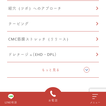
経穴（ツボ）へのアプローチ
産後矯正
テーピング
自律神経調整
CMC筋膜ストレッチ（リリース）
O脚矯正
ドレナージュ(EHD・DPL)
猫背矯正
猫背矯正
もっと見る
ぎっくり腰
お電話
LINE相談
メニュー