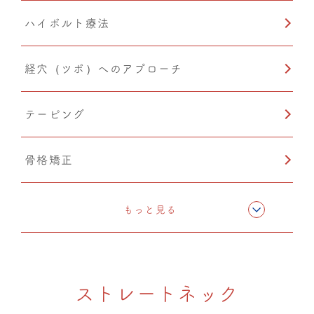
ハイボルト療法
温熱療法
経穴（ツボ）へのアプローチ
テーピング
骨格矯正
CMC筋膜ストレッチ（リリース）
もっと見る
ドレナージュ(EHD・DPL)
ストレートネック
温熱療法