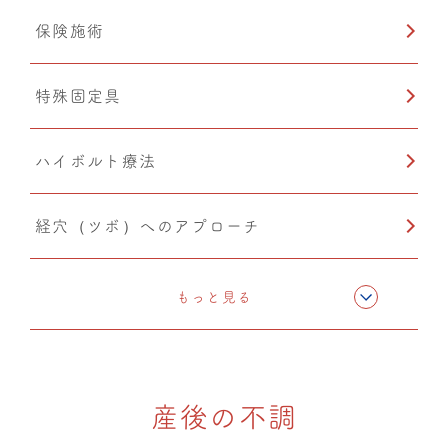
保険施術
温熱療法
特殊固定具
猫背矯正
ハイボルト療法
経穴（ツボ）へのアプローチ
テーピング
もっと見る
骨格矯正
産後の不調
CMC筋膜ストレッチ（リリース）