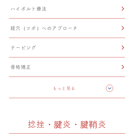
ハイボルト療法
温熱療法
経穴（ツボ）へのアプローチ
テーピング
骨格矯正
CMC筋膜ストレッチ（リリース）
もっと見る
ドレナージュ(EHD・DPL)
捻挫・腱炎・腱鞘炎
カッピング