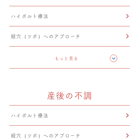
ハイボルト療法
経穴（ツボ）へのアプローチ
テーピング
もっと見る
骨格矯正
産後の不調
CMC筋膜ストレッチ（リリース）
ハイボルト療法
温熱療法
経穴（ツボ）へのアプローチ