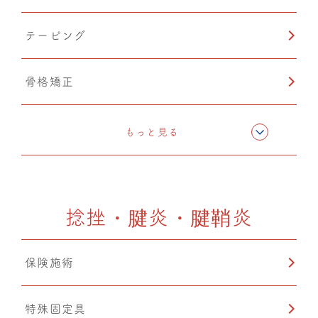
テーピング
骨格矯正
CMC筋膜ストレッチ（リリース）
もっと見る
ドレナージュ(EHD・DPL)
捻挫・腱炎・腱鞘炎
カッピング
保険施術
温熱療法
特殊固定具
猫背矯正