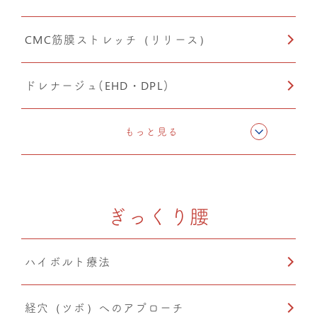
CMC筋膜ストレッチ（リリース）
O脚矯正
ドレナージュ(EHD・DPL)
猫背矯正
猫背矯正
もっと見る
ぎっくり腰
ハイボルト療法
経穴（ツボ）へのアプローチ