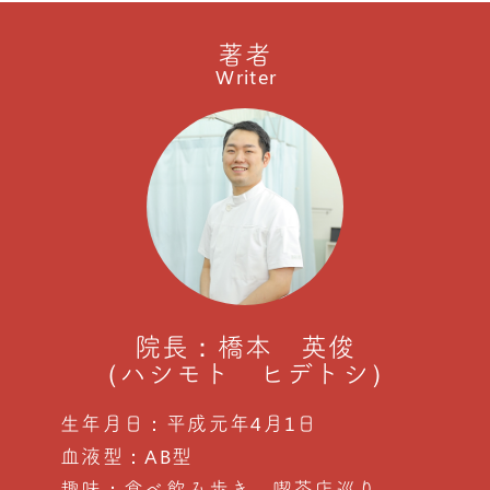
著者
Writer
院長：橋本 英俊
（ハシモト ヒデトシ）
生年月日：平成元年4月1日
血液型：AB型
趣味：食べ飲み歩き、喫茶店巡り