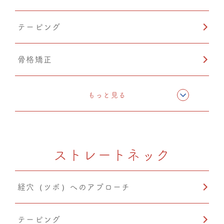
テーピング
骨格矯正
CMC筋膜ストレッチ（リリース）
もっと見る
ドレナージュ(EHD・DPL)
ストレートネック
温熱療法
経穴（ツボ）へのアプローチ
産後矯正
テーピング
自律神経調整