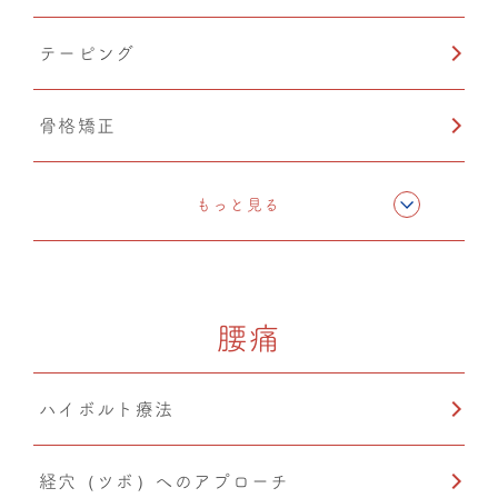
テーピング
骨格矯正
CMC筋膜ストレッチ（リリース）
もっと見る
ドレナージュ(EHD・DPL)
腰痛
カッピング
ハイボルト療法
温熱療法
経穴（ツボ）へのアプローチ