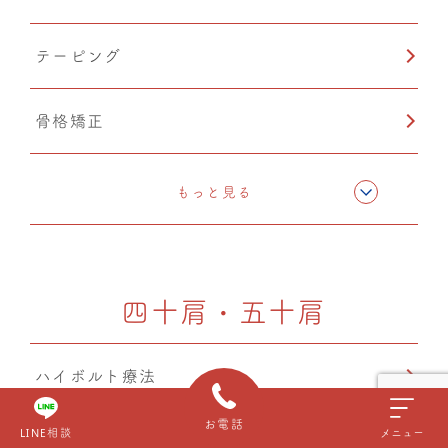
テーピング
骨格矯正
CMC筋膜ストレッチ（リリース）
もっと見る
ドレナージュ(EHD・DPL)
四十肩・五十肩
温熱療法
ハイボルト療法
産後矯正
お電話
LINE相談
メニュー
経穴（ツボ）へのアプローチ
自律神経調整