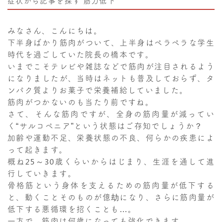
症状から記事を探す
筋力低下
みなさん、こんにちは。
下半身ばかり筋肉がついて、上半身はペラペラな学生
時代を過ごしていた院長の橋本です。
いまでこそテレビや雑誌などで筋肉が注目されるよう
になりましたが、当時はネットも普及しておらず、タ
ンパク質よりお菓子で栄養補給していました。
筋肉がつかないのも当たり前ですね。
さて、そんな筋肉ですが、全身の筋肉量が減ってい
く“サルコペニア”という状態はご存知でしょうか？
加齢や運動不足、栄養状態の不良、何らかの疾患によ
って起きます。
概ね25～30歳くらいからはじまり、生涯を通して進
行していきます。
骨格筋という身体を支えるための筋肉量が低下する
と、動くことそのものが億劫になり、さらに筋肉量が
低下する悪循環を招くことも…。
一方で、筋肉は何歳になっても強化できます。